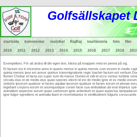
Gol
fsä
lls
ka
pet
startsida
kommentar
matrikel
RajRaj
tourhistoria
foto
film
2010
2011
2012
2013
2014
2015
2016
2017
2018
201
Exempeltext. För att ändra till din egen text, klicka på knappen med en penna på sig.
Et factum est in tricesimo anno in quarto mense in quinta mensis cum essem in medio captiv
quinta mensis ipse est annus quintus transmigrationis regis Ioachin factum est verbum Do
flumen Chobar et facta est super eum ibi manus Domini et vidi et ecce ventus turbinis veni
circuitu eius et de medio eius quasi species electri id est de medio ignis et ex medio eorum
sinistris ipsorum quattuor et facies aquilae ipsorum quattuor et facies eorum et pinnae 
tegebant corpora eorum et unumquodque coram facie sua ambulabat ubi erat impetus spiritu
animalium aspectus eorum quasi carbonum ignis ardentium et quasi aspectus lampadarum h
igne fulgor egrediens et animalia ibant et revertebantur in similitudinem fulguris coruscant