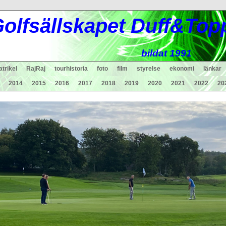
ol
fsä
lls
ka
pet Duff&Top
bildat 1991
trikel
RajRaj
tourhistoria
foto
film
styrelse
ekonomi
länkar
2014
2015
2016
2017
2018
2019
2020
2021
2022
20