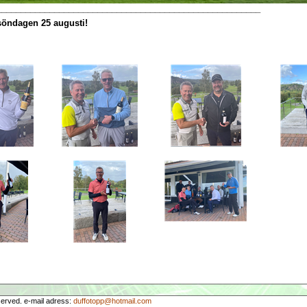
_______________________________________________________
öndagen 25 augusti!
served. e-mail adress:
duffotopp@hotmail.com