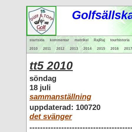
Gol
fsä
lls
k
startsida
kommentar
matrikel
RajRaj
tourhistoria
2010
2011
2012
2013
2014
2015
2016
201
tt5 2010
söndag
18 juli
sammanställning
uppdaterad: 100720
det svänger
--------------------------------------