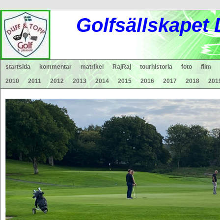
Gol
fsä
lls
ka
pet
startsida
kommentar
matrikel
RajRaj
tourhistoria
foto
film
2010
2011
2012
2013
2014
2015
2016
2017
2018
201