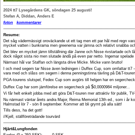
______________________________________________________________
2024 tt7
Lysegårdens GK, söndagen 25 augusti!
Stefan A, Diddan, Anders E
f
oton
kommentarer
-------------------------------------------------------------------------------------------------------------
Resume:
Det såg vädermässigt oroväckande ut ett tag men ett par hål med regn vara
mycket vatten i bunkrarna men greenerna var jämna och relativt snabba och
Det blev en mycket jämn tillställning där Janne och Nisse rivstartade och lå
dock något sista nio men slutade ändå på even par netto. Ingemar spelade 
Närmast hål var Staffan och längsta drive Micke. Micke vann brutto!
I och med segern tar Nisse även ledningen i Duffex Cup, som omfattar tt7 – 
vara med och slåss om segern i denna penningstinna tävling på D&T-touren
PGA-tourens slutspel, Fedex Cup som avgörs till helgen har en segerchec
$
Duffex Cup har som jämförelse en segercheck på
0,0000984 miljoner...
Vi får helt enkelt jobba med att göra D&T-touren mer attraktiv för publik, T
Nu närmast väntar årets andra Major, Reima Memorial 13th ed., som i år k
Halmstad lör 7 - sön 8 september. Kommer att bli grymt på alla sätt!
Tills dess, ha det gott!
//Kjell, ställföreträdande tourvärd
-------------------------------------------------------------------------------------------------------------
Hjärt&Lungfonden
Eagles (0 x 250 SEK): 0 SEK