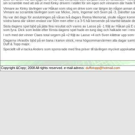
sin scramble med att slå ut med Kinky drivern i stället för sin egen och vinnaren där hade
Vinnare av Kinky tävlingen var Håkan som slog en drive som var längre än någon annan drive 
Vinnare av scramble tävlingen som var Micke, Jens, Ingemar och Sven på -3. Därefter sa
Nu var det dags för avslutningen på våran två dagars Reima Memorial, skulle någon ko
södra bana där sikten endast var 50m men efter c:a 3-5 hål beroende på starttid lättade 
Sista dagens spel bjöd på jätte fina resultat och vanns av Lasse på -1 följt av Håkan på E 
som fyra. Dick som ledde efter första dagens spel hade en tung dag och halkade ner i resul
I och med det vinner Claes total segern på +2 följt av Lasse +4 och Sven klättrar upp som
Dagarna i Araslöv bjöd på en bana i kanon skick, rena högsommarvärmen alla dagar samt en 
Duff & Topp major.
Speciellt vill vi tacka Anders som sponsrade med fina priser till tävlingen mycket uppskattat
Copyright &Copy; 2008 All rights reserved. e-mail adress:
duffotopp@hotmail.com