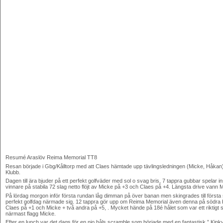
Resumé Araslöv Reima Memorial TT8
Resan började i Gbg/Kålltorp med att Claes hämtade upp tävlingsledningen (Micke, Håkan). Efte
Klubb.
Dagen till ära bjuder på ett perfekt golfväder med sol o svag bris, 7 tappra gubbar spela
vinnare på stabila 72 slag netto flöjt av Micke på +3 och Claes på +4. Längsta drive vann
På lördag morgon inför första rundan låg dimman på över banan men skingrades till först
perfekt golfdag närmade sig. 12 tappra gör upp om Reima Memorial även denna på södra bana
Claes på +1 och Micke + två andra på +5, . Mycket hände på 18é hålet som var ett riktigt
närmast flagg Micke.
Efter en lunch var det dags för en nio håls scramble som började med en fantastisk ” Kinky tä