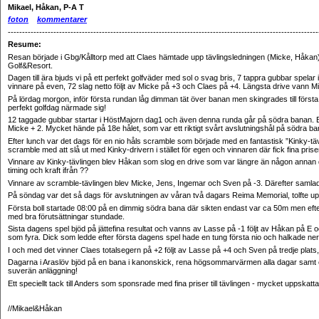
Mikael, Håkan, P-A T
f
oton
kommentarer
-------------------------------------------------------------------------------------------------------------
Resume:
Resan började i Gbg/Kålltorp med att Claes hämtade upp tävlingsledningen (Micke, Håkan). Eft
Golf&Resort.
Dagen till ära bjuds vi på ett perfekt golfväder med sol o svag bris, 7 tappra gubbar spe
vinnare på even, 72 slag netto följt av Micke på +3 och Claes på +4. Längsta drive vann 
På lördag morgon, inför första rundan låg dimman tät över banan men skingrades till först
perfekt golfdag närmade sig!
12 taggade gubbar startar i HöstMajorn dag1 och även denna runda går på södra banan. Eft
Micke + 2. Mycket hände på 18e hålet, som var ett riktigt svårt avslutningshål på södra 
Efter lunch var det dags för en nio håls scramble som började med en fantastisk ”Kinky-tävlin
scramble med att slå ut med Kinky-drivern i stället för egen och vinnaren där fick fina pr
Vinnare av Kinky-tävlingen blev Håkan som slog en drive som var längre än någon annan driv
timing och kraft ifrån ??
Vinnare av scramble-tävlingen blev Micke, Jens, Ingemar och Sven på -3. Därefter samlad
På söndag var det så dags för avslutningen av våran två dagars Reima Memorial, tolfte
Första boll startade 08:00 på en dimmig södra bana där sikten endast var ca 50m men efter
med bra förutsättningar stundade.
Sista dagens spel bjöd på jättefina resultat och vanns av Lasse på -1 följt av Håkan på E o
som fyra. Dick som ledde efter första dagens spel hade en tung första nio och halkade ner i
I och med det vinner Claes totalsegern på +2 följt av Lasse på +4 och Sven på tredje plats
Dagarna i Araslöv bjöd på en bana i kanonskick, rena högsommarvärmen alla dagar samt en r
suverän anläggning!
Ett speciellt tack till Anders som sponsrade med fina priser till tävlingen - mycket uppskattat
//
Mikael&Håkan