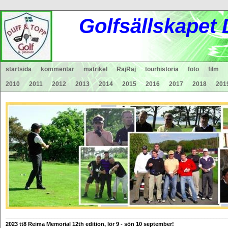
Gol
fsä
lls
ka
pet
startsida
kommentar
matrikel
RajRaj
tourhistoria
foto
film
2010
2011
2012
2013
2014
2015
2016
2017
2018
201
________________________________________________________________________
2023
tt8 Reima Memorial 12th edition, lör 9 - s