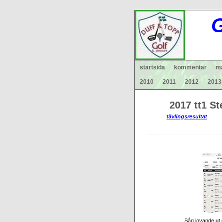
G
startsida
kommentar
ma
2010
2011
2012
2013
2017 tt1 Stenu
tävlingsresultat
----------------------------------------
Såg lovande ut 