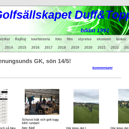
ol
fsä
lls
ka
pet Duff&Top
bildat 1991
trikel
RajRaj
tourhistoria
foto
film
styrelse
ekonomi
länkar
2014
2015
2016
2017
2018
2019
2020
2021
2022
20
ngsunds GK, sön 14/5!
kommentarer
-------------------------------------------------------------------------------------------------------
Schysst käk och gott tugg
inför rundan!
foto: Kjell
och så blev
Här letas det I...
Här letas det I