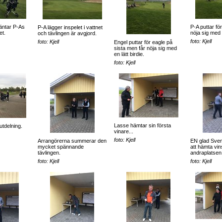
äntar P-As
P-A puttar fö
P-A lägger inspelet i vattnet
et.
nöja sig med
och tävlingen är avgjord.
foto: Kjell
foto: Kjell
Engel puttar för eagle på
sista men får nöja sig med
en lätt birdie.
foto: Kjell
Lasse hämtar sin första
utdelning.
vinare...
foto: Kjell
Arrangörerna summerar den
EN glad Sven 
mycket spännande
att hämta vin
tävlingen.
andraplatsen
foto: Kjell
foto: Kjell