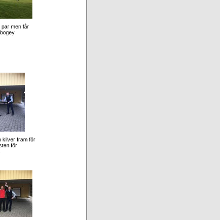
r par men får
 bogey.
kliver fram för
sten för
.