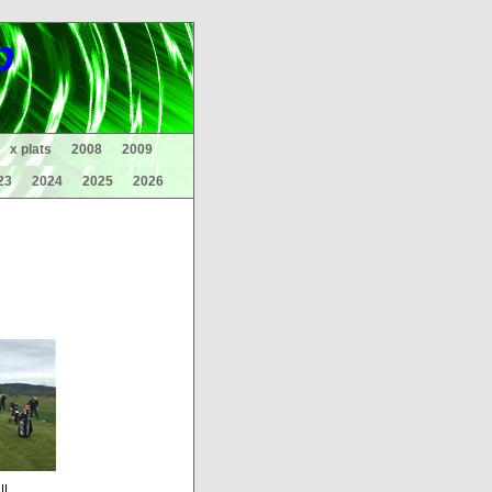
p
x plats
2008
2009
23
2024
2025
2026
I...