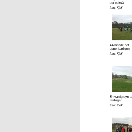
det också!
foto: Kjell
AA hittade det
uppenbarligen!
foto: Kjell
En vanlig syn p
tävlingar...
foto: Kjell