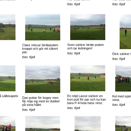
foto: Kjell
foto: Kjell
Sven sänker birdie-putten
Claes missar birdieputten
och tar ledningen!
knappt och gör ett säkert
par.
foto: Kjell
Dick sänker 
foto: Kjell
foto: Kjell
å sällskapets
En nöjd Lasse sänker en
Kul med spänn
Dan puttar för bogey men
kort putt för par och nu kan
sista.
får nöja sig med en dubbel
bara P-A hota hans vinst.
på sista hålet.
foto: Kjell
foto: Kjell
foto: Kjell