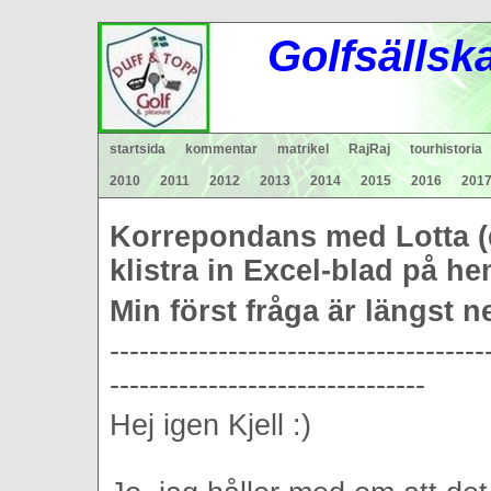
Gol
fsä
lls
k
startsida
kommentar
matrikel
RajRaj
tourhistoria
2010
2011
2012
2013
2014
2015
2016
201
Korrepondans med Lotta (
klistra in Excel-blad på h
Min först fråga är längst n
--------------------------------------
--------------------------------
Hej igen Kjell :)