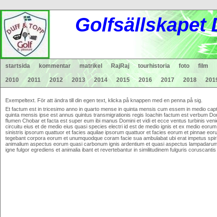
Gol
fsä
lls
ka
pet
startsida
kommentar
matrikel
RajRaj
tourhistoria
foto
film
2010
2011
2012
2013
2014
2015
2016
2017
2018
201
Exempeltext. För att ändra till din egen text, klicka på knappen med en penna på sig.
Et factum est in tricesimo anno in quarto mense in quinta mensis cum essem in medio captiv
quinta mensis ipse est annus quintus transmigrationis regis Ioachin factum est verbum Do
flumen Chobar et facta est super eum ibi manus Domini et vidi et ecce ventus turbinis veni
circuitu eius et de medio eius quasi species electri id est de medio ignis et ex medio eorum
sinistris ipsorum quattuor et facies aquilae ipsorum quattuor et facies eorum et pinnae 
tegebant corpora eorum et unumquodque coram facie sua ambulabat ubi erat impetus spiritu
animalium aspectus eorum quasi carbonum ignis ardentium et quasi aspectus lampadarum h
igne fulgor egrediens et animalia ibant et revertebantur in similitudinem fulguris coruscant