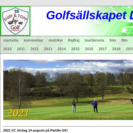
Gol
fsä
lls
ka
pet
startsida
kommentar
matrikel
RajRaj
tourhistoria
foto
film
2010
2011
2012
2013
2014
2015
2016
2017
2018
201
________________________________________________
2021
tt7, lördag 14 augusti på Partille GK!