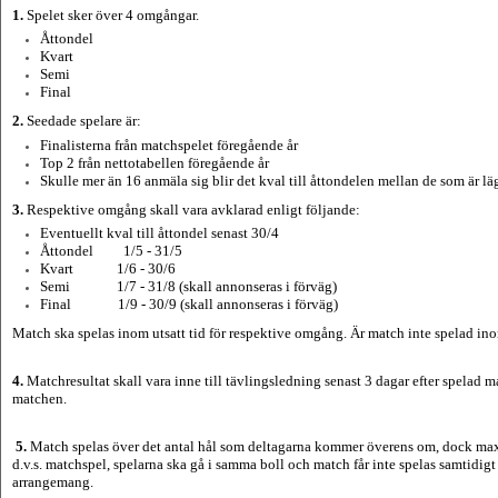
1.
Spelet sker över 4 omgångar.
Åttondel
Kvart
Semi
Final
2.
Seedade spelare är:
Finalisterna från matchspelet föregående
år
Top 2 från nettotabellen föregående år
Skulle mer än 16 anmäla sig blir det kval till åttondelen mellan de som är lä
3.
Respektive omgång skall vara avklarad enligt följande:
Eventuellt kval till åttondel senast 30/4
Åttondel 1/5 - 31/5
Kvart 1/6 - 30/6
Semi 1/7 - 31/8 (skall annonseras i förväg)
Final 1/9 - 30/9 (skall annonseras i förväg)
Match ska spelas inom utsatt tid för respektive omgång. Är match inte spelad in
4.
Matchresultat skall vara inne till tävlingsledning senast 3 dagar efter spelad m
matchen.
5.
Match spelas över det antal hål som deltagarna kommer överens om, dock max
d.v.s. matchspel, spelarna ska gå i samma boll och match får inte spelas samtidi
arrangemang.