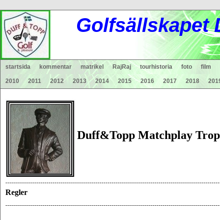
Gol
fsä
lls
ka
pet
startsida
kommentar
matrikel
RajRaj
tourhistoria
foto
film
2010
2011
2012
2013
2014
2015
2016
2017
2018
201
Duff&Topp Matchplay Tro
-------------------------------------------------------------------------------------------------------------
Regler
-------------------------------------------------------------------------------------------------------------