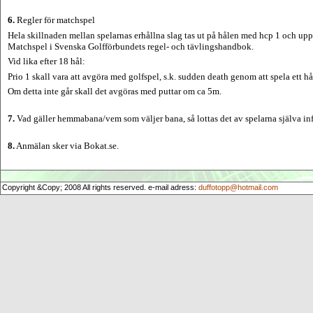
6.
Regler för matchspel
Hela skillnaden mellan spelarnas erhållna slag tas ut på hålen med hcp 1 och up
Matchspel i Svenska Golfförbundets regel‐ och tävlingshandbok.
Vid lika efter 18 hål:
Prio 1 skall vara att avgöra med golfspel, s.k. sudden death genom att spela ett hål
Om detta inte går skall det avgöras med puttar om ca 5m.
7.
Vad gäller hemmabana/vem som väljer bana, så lottas det av spelarna själva in
8.
Anmälan sker via Bokat.se.
Copyright &Copy; 2008 All rights reserved. e-mail adress:
duffotopp@hotmail.com